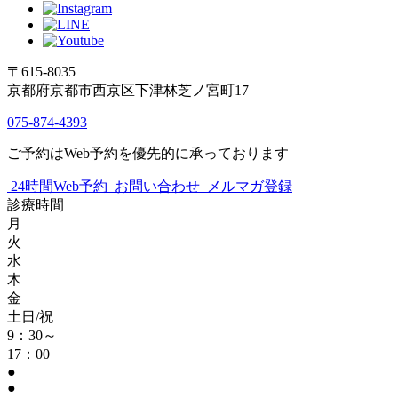
〒615-8035
京都府京都市西京区下津林芝ノ宮町17
075-874-4393
ご予約はWeb予約を優先的に承っております
24時間Web予約
お問い合わせ
メルマガ登録
診療時間
月
火
水
木
金
土日/祝
9：30～
17：00
●
●