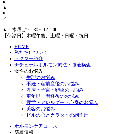
●
▲
●
／
▲：木曜は9：30～12：00
【休診日】木曜午後、土曜・日曜・祝日
HOME
私たちについて
ドクター紹介
ナチュラルホルモン療法・唾液検査
女性のお悩み
生理のお悩み
不妊・産前産後のお悩み
乳房・子宮・卵巣のお悩み
更年期・閉経後のお悩み
疲労・アレルギー・心身のお悩み
美容のお悩み
ピルの心とカラダへの副作用
ホルモンケアコース
新着情報