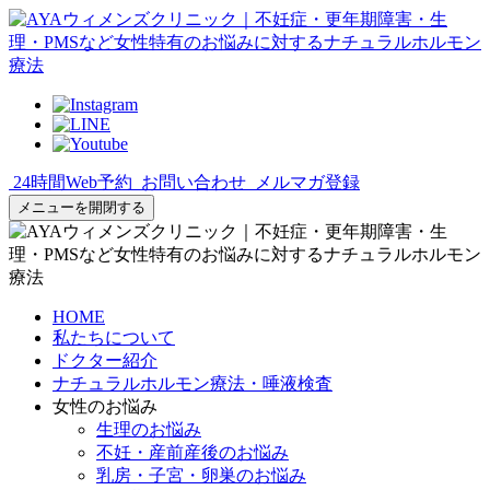
24時間Web予約
お問い合わせ
メルマガ登録
メニューを開閉する
HOME
私たちについて
ドクター紹介
ナチュラルホルモン療法・唾液検査
女性のお悩み
生理のお悩み
不妊・産前産後のお悩み
乳房・子宮・卵巣のお悩み