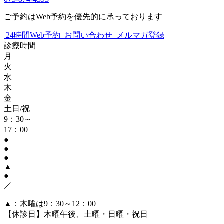
ご予約はWeb予約を優先的に承っております
24時間Web予約
お問い合わせ
メルマガ登録
診療時間
月
火
水
木
金
土日/祝
9：30～
17：00
●
●
●
▲
●
／
▲：木曜は9：30～12：00
【休診日】木曜午後、土曜・日曜・祝日