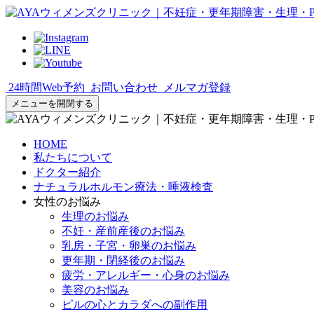
24時間Web予約
お問い合わせ
メルマガ登録
メニューを開閉する
HOME
私たちについて
ドクター紹介
ナチュラルホルモン療法・唾液検査
女性のお悩み
生理のお悩み
不妊・産前産後のお悩み
乳房・子宮・卵巣のお悩み
更年期・閉経後のお悩み
疲労・アレルギー・心身のお悩み
美容のお悩み
ピルの心とカラダへの副作用