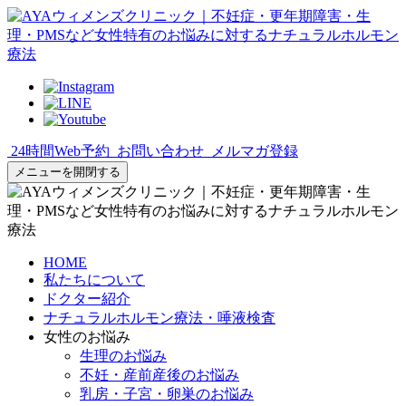
24時間Web予約
お問い合わせ
メルマガ登録
メニューを開閉する
HOME
私たちについて
ドクター紹介
ナチュラルホルモン療法・唾液検査
女性のお悩み
生理のお悩み
不妊・産前産後のお悩み
乳房・子宮・卵巣のお悩み